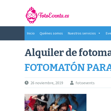
Saltar
al
contenido
Inicio
Quiénes somos
Nuestros servicios
Eve
Alquiler de fotom
FOTOMATÓN PARA
26 noviembre, 2019
fotoevents