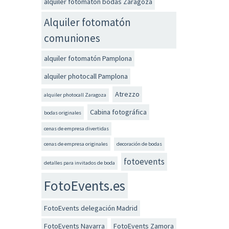
alquiler fotomatón bodas Zaragoza
Alquiler fotomatón
comuniones
alquiler fotomatón Pamplona
alquiler photocall Pamplona
Atrezzo
alquiler photocall Zaragoza
Cabina fotográfica
bodas originales
cenas de empresa divertidas
cenas de empresa originales
decoración de bodas
fotoevents
detalles para invitados de boda
FotoEvents.es
FotoEvents delegación Madrid
FotoEvents Navarra
FotoEvents Zamora