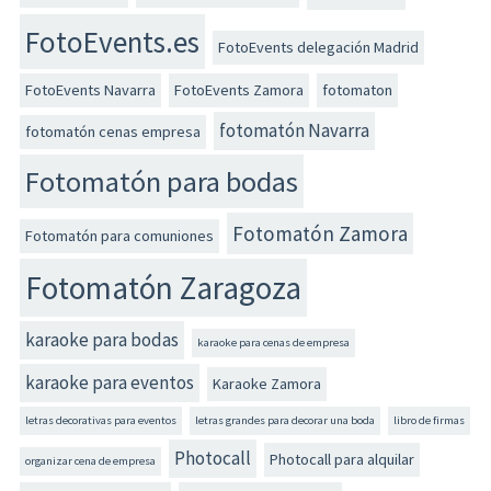
FotoEvents.es
FotoEvents delegación Madrid
FotoEvents Navarra
FotoEvents Zamora
fotomaton
fotomatón Navarra
fotomatón cenas empresa
Fotomatón para bodas
Fotomatón Zamora
Fotomatón para comuniones
Fotomatón Zaragoza
karaoke para bodas
karaoke para cenas de empresa
karaoke para eventos
Karaoke Zamora
letras decorativas para eventos
letras grandes para decorar una boda
libro de firmas
Photocall
Photocall para alquilar
organizar cena de empresa