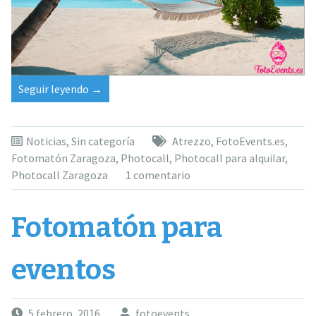
“Nuevos
Seguir leyendo
→
Photocall
para
alquilar”
Noticias
,
Sin categoría
Atrezzo
,
FotoEvents.es
,
Fotomatón Zaragoza
,
Photocall
,
Photocall para alquilar
,
Photocall Zaragoza
1 comentario
Fotomatón para
eventos
5 febrero, 2016
fotoevents