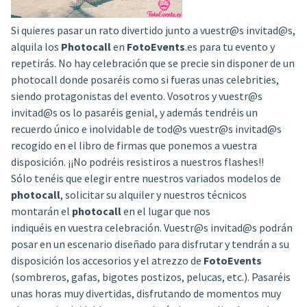
Si quieres pasar un rato divertido junto a vuestr@s invitad@s,
alquila los
Photocall
en
FotoEvents
.es para tu evento y
repetirás. No hay celebración que se precie sin disponer de un
photocall donde posaréis como si fueras unas celebrities,
siendo protagonistas del evento. Vosotros y vuestr@s
invitad@s os lo pasaréis genial, y además tendréis un
recuerdo único e inolvidable de tod@s vuestr@s invitad@s
recogido en el libro de firmas que ponemos a vuestra
disposición. ¡¡No podréis resistiros a nuestros flashes!!
Sólo tenéis que elegir entre nuestros variados modelos de
photocall
, solicitar su alquiler y nuestros técnicos
montarán el
photocall
en el lugar que nos
indiquéis en vuestra celebración. Vuestr@s invitad@s podrán
posar en un escenario diseñado para disfrutar y tendrán a su
disposición los accesorios y el atrezzo de
FotoEvents
(sombreros, gafas, bigotes postizos, pelucas, etc.). Pasaréis
unas horas muy divertidas, disfrutando de momentos muy