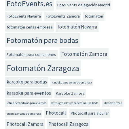
FotoEvents.es
FotoEvents delegación Madrid
FotoEvents Navarra
FotoEvents Zamora
fotomaton
fotomatón Navarra
fotomatón cenas empresa
Fotomatón para bodas
Fotomatón Zamora
Fotomatón para comuniones
Fotomatón Zaragoza
karaoke para bodas
karaoke para cenas de empresa
karaoke para eventos
Karaoke Zamora
letras decorativas para eventos
letras grandes para decorar una boda
libro de firmas
Photocall
Photocall para alquilar
organizar cena de empresa
Photocall Zamora
Photocall Zaragoza