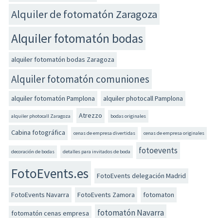
Alquiler de fotomatón Zaragoza
Alquiler fotomatón bodas
alquiler fotomatón bodas Zaragoza
Alquiler fotomatón comuniones
alquiler fotomatón Pamplona
alquiler photocall Pamplona
Atrezzo
alquiler photocall Zaragoza
bodas originales
Cabina fotográfica
cenas de empresa divertidas
cenas de empresa originales
fotoevents
decoración de bodas
detalles para invitados de boda
FotoEvents.es
FotoEvents delegación Madrid
FotoEvents Navarra
FotoEvents Zamora
fotomaton
fotomatón Navarra
fotomatón cenas empresa