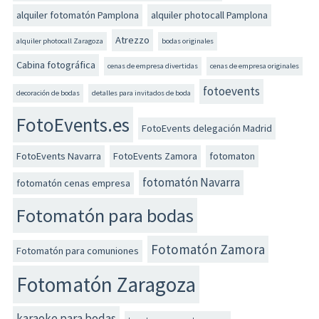
alquiler fotomatón Pamplona
alquiler photocall Pamplona
Atrezzo
alquiler photocall Zaragoza
bodas originales
Cabina fotográfica
cenas de empresa divertidas
cenas de empresa originales
fotoevents
decoración de bodas
detalles para invitados de boda
FotoEvents.es
FotoEvents delegación Madrid
FotoEvents Navarra
FotoEvents Zamora
fotomaton
fotomatón Navarra
fotomatón cenas empresa
Fotomatón para bodas
Fotomatón Zamora
Fotomatón para comuniones
Fotomatón Zaragoza
karaoke para bodas