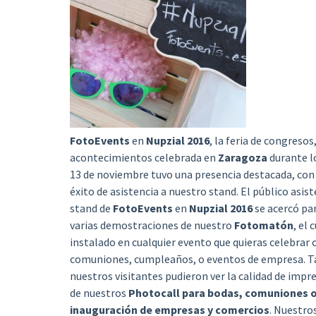
FotoEvents
en
Nupzial 2016
, la feria de congresos
acontecimientos celebrada en
Zaragoza
durante lo
13 de noviembre tuvo una presencia destacada, co
éxito de asistencia a nuestro stand. El público asis
stand de
FotoEvents
en
Nupzial 2016
se acercó pa
varias demostraciones de nuestro
Fotomatón
, el 
instalado en cualquier evento que quieras celebrar
comuniones, cumpleaños, o eventos de empresa. 
nuestros visitantes pudieron ver la calidad de impr
de nuestros
Photocall para bodas, comuniones o
inauguración de empresas y comercios
. Nuestro