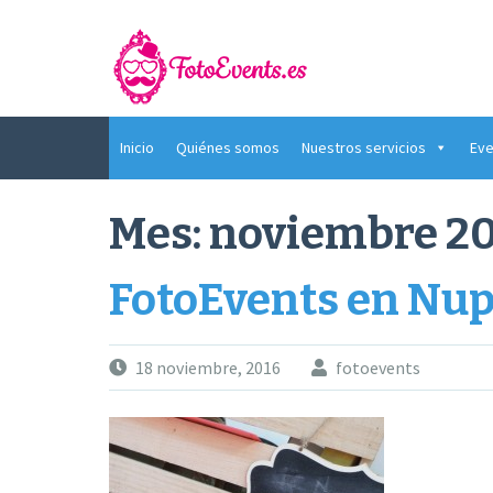
Saltar
al
contenido
Inicio
Quiénes somos
Nuestros servicios
Eve
Mes:
noviembre 2
FotoEvents en Nup
18 noviembre, 2016
fotoevents