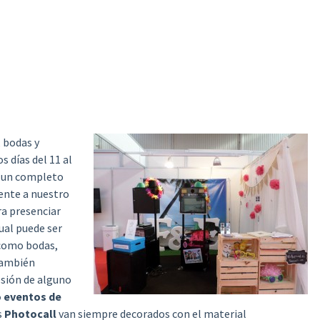
, bodas y
s días del 11 al
n un completo
tente a nuestro
ra presenciar
cual puede ser
 como bodas,
También
esión de alguno
 eventos de
s
Photocall
van siempre decorados con el material