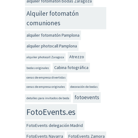
alquiler fotomatón bodas Zaragoza
Alquiler fotomatón
comuniones
alquiler fotomatón Pamplona
alquiler photocall Pamplona
Atrezzo
alquiler photocall Zaragoza
Cabina fotográfica
bodas originales
cenas de empresa divertidas
cenas de empresa originales
decoración de bodas
fotoevents
detalles para invitados de boda
FotoEvents.es
FotoEvents delegación Madrid
FotoEvents Navarra
FotoEvents Zamora