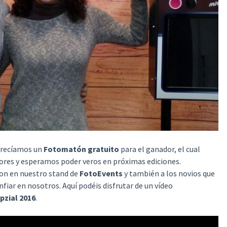
frecíamos un
Fotomatón gratuito
para el ganador, el cual
dores y esperamos poder veros en próximas ediciones.
ron en nuestro stand de
FotoEvents
y también a los novios que
fiar en nosotros. Aquí podéis disfrutar de un vídeo
pzial 2016
.