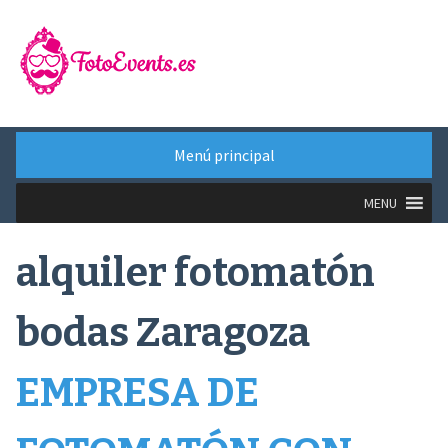
Saltar
al
contenido
Menú principal
MENU
alquiler fotomatón
bodas Zaragoza
EMPRESA DE