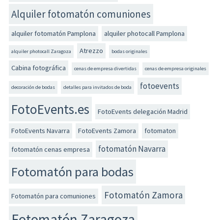
Alquiler fotomatón comuniones
alquiler fotomatón Pamplona
alquiler photocall Pamplona
Atrezzo
alquiler photocall Zaragoza
bodas originales
Cabina fotográfica
cenas de empresa divertidas
cenas de empresa originales
fotoevents
decoración de bodas
detalles para invitados de boda
FotoEvents.es
FotoEvents delegación Madrid
FotoEvents Navarra
FotoEvents Zamora
fotomaton
fotomatón Navarra
fotomatón cenas empresa
Fotomatón para bodas
Fotomatón Zamora
Fotomatón para comuniones
Fotomatón Zaragoza