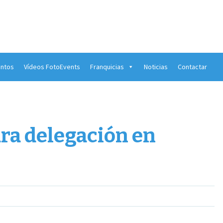
ntos
Vídeos FotoEvents
Franquicias
Noticias
Contactar
ra delegación en