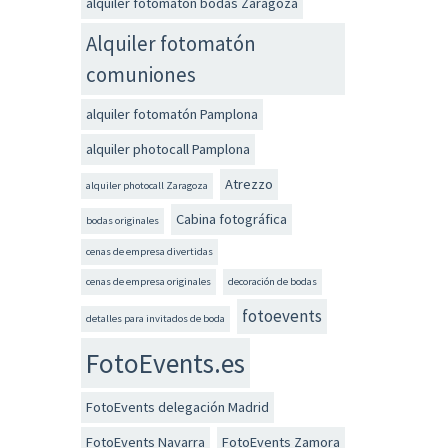
alquiler fotomatón bodas Zaragoza
Alquiler fotomatón
comuniones
alquiler fotomatón Pamplona
alquiler photocall Pamplona
Atrezzo
alquiler photocall Zaragoza
Cabina fotográfica
bodas originales
cenas de empresa divertidas
cenas de empresa originales
decoración de bodas
fotoevents
detalles para invitados de boda
FotoEvents.es
FotoEvents delegación Madrid
FotoEvents Navarra
FotoEvents Zamora