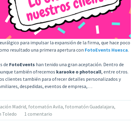
urálgico para impulsar la expansión de la firma, que hace poco
como resultado una primera apertura con
FotoEvents Huesca
.
os de
FotoEvents
han tenido una gran aceptación. Dentro de
 aunque también ofrecemos
karaoke o photocall
, entre otros.
ros clientes también para ofrecer detalles personalizados y
familiares, despedidas, eventos de empresa,…
ación Madrid
,
fotomatón Avila
,
fotomatón Guadalajara
,
 Toledo
1 comentario