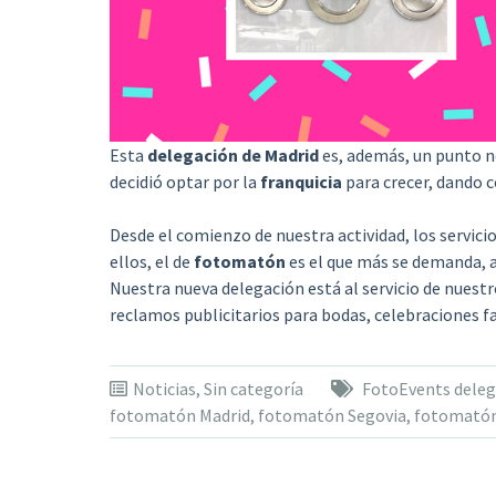
Esta
delegación de Madrid
es, además, un punto ne
decidió optar por la
franquicia
para crecer, dando 
Desde el comienzo de nuestra actividad, los servici
ellos, el de
fotomatón
es el que más se demanda,
Nuestra nueva delegación está al servicio de nuest
reclamos publicitarios para bodas, celebraciones 
Noticias
,
Sin categoría
FotoEvents deleg
fotomatón Madrid
,
fotomatón Segovia
,
fotomatón