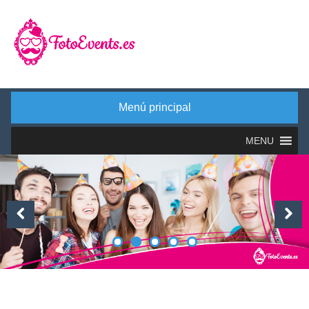
Saltar
al
contenido
Menú principal
MENU
Previous
Next