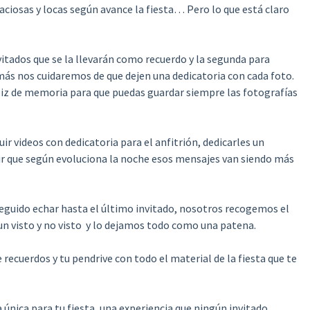
aciosas y locas según avance la fiesta… Pero lo que está claro
nvitados que se la llevarán como recuerdo y la segunda para
emás nos cuidaremos de que dejen una dedicatoria con cada foto.
piz de memoria para que puedas guardar siempre las fotografías
ir videos con dedicatoria para el anfitrión, dedicarles un
cir que según evoluciona la noche esos mensajes van siendo más
eguido echar hasta el último invitado, nosotros recogemos el
un visto y no visto y lo dejamos todo como una patena.
ecuerdos y tu pendrive con todo el material de la fiesta que te
a única para tu fiesta, una experiencia que ningún invitado