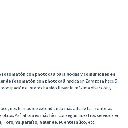
de fotomatón con photocall para bodas y comuniones en
ler de fotomatón con photocall
nacida en Zaragoza hace 5
eocupación e interés ha sido llevar la máxima diversión y
a poco, nos hemos ido extendiendo más allá de las fronteras
tros. Así, ahora es más fácil conseguir nuestros servicios en
e
,
Toro
,
Valparaíso
,
Galende
,
Fuentesaúco
, etc.