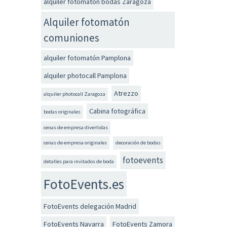
alquiler fotomatón bodas Zaragoza
Alquiler fotomatón
comuniones
alquiler fotomatón Pamplona
alquiler photocall Pamplona
Atrezzo
alquiler photocall Zaragoza
Cabina fotográfica
bodas originales
cenas de empresa divertidas
cenas de empresa originales
decoración de bodas
fotoevents
detalles para invitados de boda
FotoEvents.es
FotoEvents delegación Madrid
FotoEvents Navarra
FotoEvents Zamora