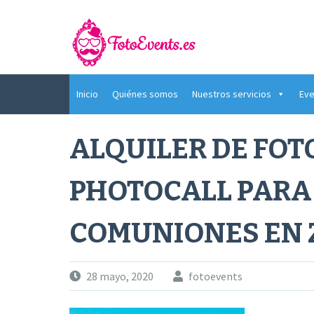
Saltar
al
contenido
Inicio
Quiénes somos
Nuestros servicios
Eve
ALQUILER DE FO
PHOTOCALL PARA
COMUNIONES EN
28 mayo, 2020
fotoevents