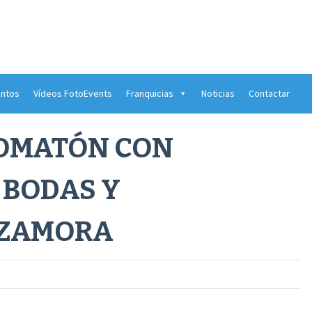
ntos
Vídeos FotoEvents
Franquicias
Noticias
Contactar
TOMATÓN CON
 BODAS Y
 ZAMORA