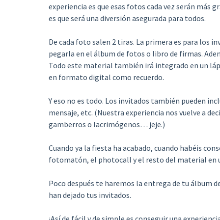
experiencia es que esas fotos cada vez serán más gr
es que será una diversión asegurada para todos.
De cada foto salen 2 tiras. La primera es para los i
pegarla en el álbum de fotos o libro de firmas. Ad
Todo este material también irá integrado en un lá
en formato digital como recuerdo.
Y eso no es todo. Los invitados también pueden inclu
mensaje, etc. (Nuestra experiencia nos vuelve a de
gamberros o lacrimógenos… jeje.)
Cuando ya la fiesta ha acabado, cuando habéis cons
fotomatón, el photocall y el resto del material en 
Poco después te haremos la entrega de tu álbum de r
han dejado tus invitados.
¡Así de fácil y de simple es conseguir una experienci