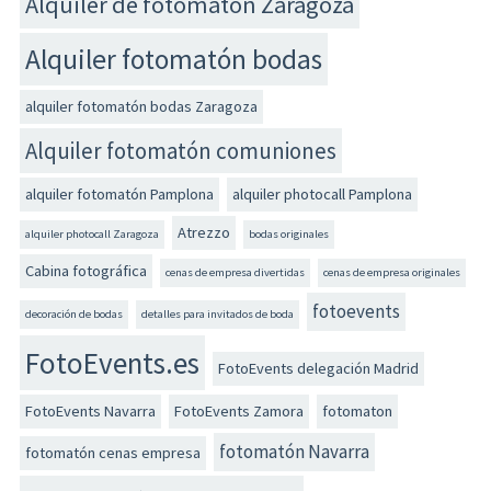
Alquiler de fotomatón Zaragoza
Alquiler fotomatón bodas
alquiler fotomatón bodas Zaragoza
Alquiler fotomatón comuniones
alquiler fotomatón Pamplona
alquiler photocall Pamplona
Atrezzo
alquiler photocall Zaragoza
bodas originales
Cabina fotográfica
cenas de empresa divertidas
cenas de empresa originales
fotoevents
decoración de bodas
detalles para invitados de boda
FotoEvents.es
FotoEvents delegación Madrid
FotoEvents Navarra
FotoEvents Zamora
fotomaton
fotomatón Navarra
fotomatón cenas empresa