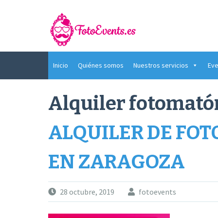
Saltar
al
contenido
Inicio
Quiénes somos
Nuestros servicios
Eve
Alquiler fotomató
ALQUILER DE FO
EN ZARAGOZA
28 octubre, 2019
fotoevents