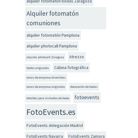
alquiler fotomatón bodas Zaragoza
Alquiler fotomatón
comuniones
alquiler fotomatón Pamplona
alquiler photocall Pamplona
Atrezzo
alquiler photocall Zaragoza
Cabina fotográfica
bodas originales
cenas de empresa divertidas
cenas de empresa originales
decoración de bodas
fotoevents
detalles para invitados de boda
FotoEvents.es
FotoEvents delegación Madrid
FotoEvents Navarra
FotoEvents Zamora