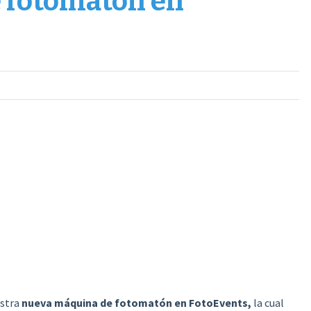
 fotomatón en
estra
nueva máquina de fotomatón en FotoEvents,
la cual