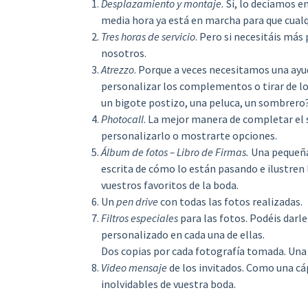
Desplazamiento y montaje.
Sí, lo decíamos e
media hora ya está en marcha para que cualq
Tres horas de servicio
. Pero si necesitáis má
nosotros.
Atrezzo
. Porque a veces necesitamos una ayu
personalizar los complementos o tirar de los
un bigote postizo, una peluca, un sombrero? 
Photocall
. La mejor manera de completar el 
personalizarlo o mostrarte opciones.
Álbum de fotos – Libro de Firmas.
Una pequeña 
escrita de cómo lo están pasando e ilustren 
vuestros favoritos de la boda.
Un
pen drive
con todas las fotos realizadas.
Filtros especiales
para las fotos. Podéis darle
personalizado en cada una de ellas.
Dos copias por cada fotografía tomada. Una p
Video mensaje
de los invitados. Como una c
inolvidables de vuestra boda.