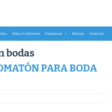
ntos
Vídeos FotoEvents
Franquicias
Noticias
Contactar
n bodas
TOMATÓN PARA BODA