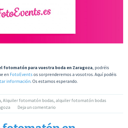
del fotomatón para vuestra boda en Zaragoza
, podréis
ue en
FotoEvents
os sorprenderemos a vosotros. Aquí podéis
itar información
. Os estamos esperando.
a
,
Alquiler fotomatón bodas
,
alquiler fotomatón bodas
agoza
Deja un comentario