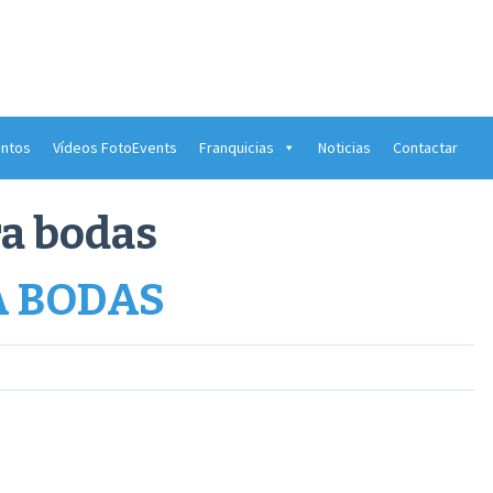
ntos
Vídeos FotoEvents
Franquicias
Noticias
Contactar
ra bodas
 BODAS