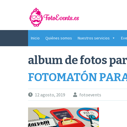
Saltar
al
contenido
Inicio
Quiénes somos
Nuestros servicios
Eve
album de fotos pa
FOTOMATÓN PARA
12 agosto, 2019
fotoevents