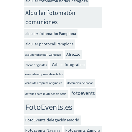
alquiler fotomatón bodas Zaragoza
Alquiler fotomatón
comuniones
alquiler fotomatón Pamplona
alquiler photocall Pamplona
Atrezzo
alquiler photocall Zaragoza
Cabina fotográfica
bodas originales
cenas de empresa divertidas
cenas de empresa originales
decoración de bodas
fotoevents
detalles para invitados de boda
FotoEvents.es
FotoEvents delegación Madrid
FotoEvents Navarra
FotoEvents Zamora