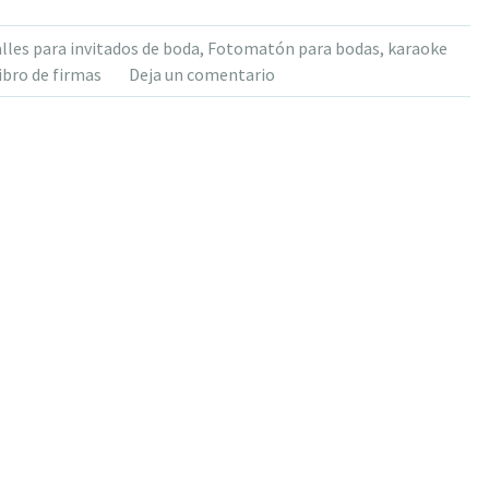
lles para invitados de boda
,
Fotomatón para bodas
,
karaoke
ibro de firmas
Deja un comentario