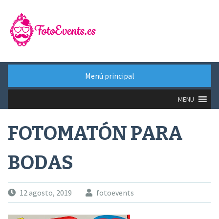
Saltar
al
contenido
Menú principal
MENU
FOTOMATÓN PARA
BODAS
12 agosto, 2019
fotoevents