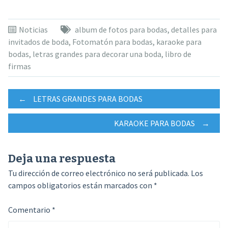
Noticias
album de fotos para bodas
,
detalles para
invitados de boda
,
Fotomatón para bodas
,
karaoke para
bodas
,
letras grandes para decorar una boda
,
libro de
firmas
Navegación
←
LETRAS GRANDES PARA BODAS
KARAOKE PARA BODAS
→
de
Deja una respuesta
entradas
Tu dirección de correo electrónico no será publicada.
Los
campos obligatorios están marcados con
*
Comentario
*