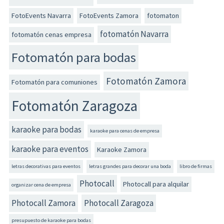
FotoEvents Navarra
FotoEvents Zamora
fotomaton
fotomatón Navarra
fotomatón cenas empresa
Fotomatón para bodas
Fotomatón Zamora
Fotomatón para comuniones
Fotomatón Zaragoza
karaoke para bodas
karaoke para cenas de empresa
karaoke para eventos
Karaoke Zamora
letras decorativas para eventos
letras grandes para decorar una boda
libro de firmas
Photocall
Photocall para alquilar
organizar cena de empresa
Photocall Zamora
Photocall Zaragoza
presupuesto de karaoke para bodas