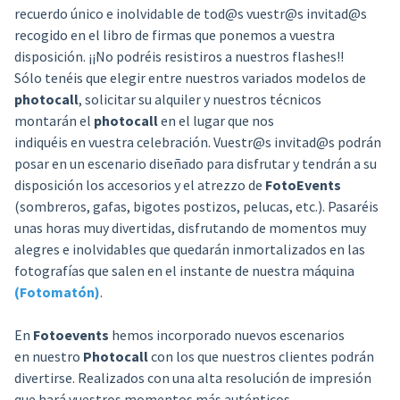
recuerdo único e inolvidable de tod@s vuestr@s invitad@s
recogido en el libro de firmas que ponemos a vuestra
disposición. ¡¡No podréis resistiros a nuestros flashes!!
Sólo tenéis que elegir entre nuestros variados modelos de
photocall
, solicitar su alquiler y nuestros técnicos
montarán el
photocall
en el lugar que nos
indiquéis en vuestra celebración. Vuestr@s invitad@s podrán
posar en un escenario diseñado para disfrutar y tendrán a su
disposición los accesorios y el atrezzo de
FotoEvents
(sombreros, gafas, bigotes postizos, pelucas, etc.). Pasaréis
unas horas muy divertidas, disfrutando de momentos muy
alegres e inolvidables que quedarán inmortalizados en las
fotografías que salen en el instante de nuestra máquina
(Fotomatón)
.
En
Fotoevents
hemos incorporado nuevos escenarios
en nuestro
Photocall
con los que nuestros clientes podrán
divertirse. Realizados con una alta resolución de impresión
que hará vuestros momentos más auténticos.