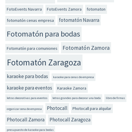
FotoEvents Navarra
FotoEvents Zamora
fotomaton
fotomatón Navarra
fotomatón cenas empresa
Fotomatón para bodas
Fotomatón Zamora
Fotomatón para comuniones
Fotomatón Zaragoza
karaoke para bodas
karaoke para cenas de empresa
karaoke para eventos
Karaoke Zamora
letras decorativas para eventos
letras grandes para decorar una boda
libro de firmas
Photocall
Photocall para alquilar
organizar cena de empresa
Photocall Zamora
Photocall Zaragoza
presupuesto de karaoke para bodas