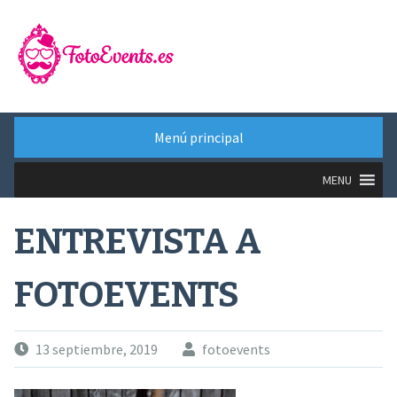
Saltar
al
contenido
Menú principal
MENU
ENTREVISTA A
FOTOEVENTS
13 septiembre, 2019
fotoevents