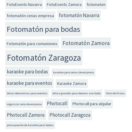
FotoEvents Navarra
FotoEvents Zamora
fotomaton
fotomatón Navarra
fotomatón cenas empresa
Fotomatón para bodas
Fotomatón Zamora
Fotomatón para comuniones
Fotomatón Zaragoza
karaoke para bodas
karaoke para cenas de empresa
karaoke para eventos
Karaoke Zamora
letras decorativas para eventos
letras grandes para decorar una boda
libro de firmas
Photocall
Photocall para alquilar
organizar cena de empresa
Photocall Zamora
Photocall Zaragoza
presupuesto de karaoke para bodas