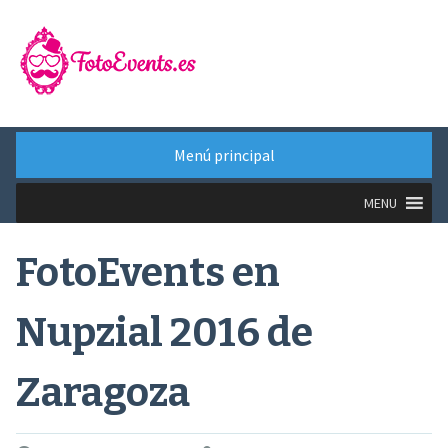
Saltar
al
contenido
Menú principal
MENU
FotoEvents en
Nupzial 2016 de
Zaragoza