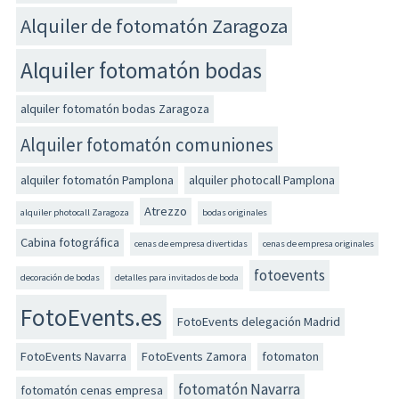
Alquiler de fotomatón Zaragoza
Alquiler fotomatón bodas
alquiler fotomatón bodas Zaragoza
Alquiler fotomatón comuniones
alquiler fotomatón Pamplona
alquiler photocall Pamplona
Atrezzo
alquiler photocall Zaragoza
bodas originales
Cabina fotográfica
cenas de empresa divertidas
cenas de empresa originales
fotoevents
decoración de bodas
detalles para invitados de boda
FotoEvents.es
FotoEvents delegación Madrid
FotoEvents Navarra
FotoEvents Zamora
fotomaton
fotomatón Navarra
fotomatón cenas empresa