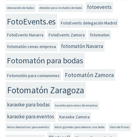
fotoevents
decoración de bodas
detalles para invitados de boda
FotoEvents.es
FotoEvents delegación Madrid
FotoEvents Navarra
FotoEvents Zamora
fotomaton
fotomatón Navarra
fotomatón cenas empresa
Fotomatón para bodas
Fotomatón Zamora
Fotomatón para comuniones
Fotomatón Zaragoza
karaoke para bodas
karaoke para cenas de empresa
karaoke para eventos
Karaoke Zamora
letras decorativas para eventos
letras grandes para decorar una boda
libro de firmas