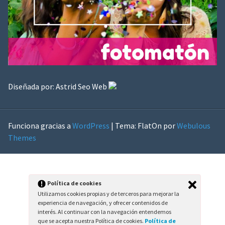
Diseñada por:
Astrid Seo Web
Funciona gracias a
WordPress
|
Tema: FlatOn por
Webulous
Themes
Política de cookies
Utilizamos cookies propias y de terceros para mejorar la
experiencia de navegación, y ofrecer contenidos de
interés. Al continuar con la navegación entendemos
que se acepta nuestra Política de cookies.
Política de