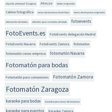
Atrezzo
alquiler photocall Zaragoza
bodas originales
Cabina fotográfica
cenas de empresa divertidas
cenas de empresa originales
fotoevents
decoración de bodas
detalles para invitados de boda
FotoEvents.es
FotoEvents delegación Madrid
FotoEvents Navarra
FotoEvents Zamora
fotomaton
fotomatón Navarra
fotomatón cenas empresa
Fotomatón para bodas
Fotomatón Zamora
Fotomatón para comuniones
Fotomatón Zaragoza
karaoke para bodas
karaoke para cenas de empresa
karaoke para eventos
Karaoke Zamora