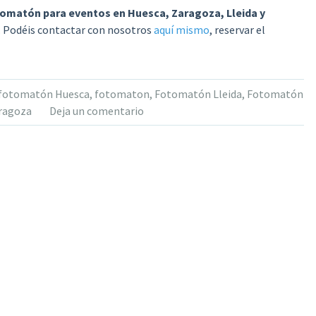
omatón para eventos en Huesca, Zaragoza, Lleida y
. Podéis contactar con nosotros
aquí mismo
, reservar el
e fotomatón Huesca
,
fotomaton
,
Fotomatón Lleida
,
Fotomatón
ragoza
Deja un comentario