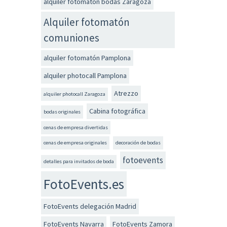
alquiler fotomatón bodas Zaragoza
Alquiler fotomatón
comuniones
alquiler fotomatón Pamplona
alquiler photocall Pamplona
Atrezzo
alquiler photocall Zaragoza
Cabina fotográfica
bodas originales
cenas de empresa divertidas
cenas de empresa originales
decoración de bodas
fotoevents
detalles para invitados de boda
FotoEvents.es
FotoEvents delegación Madrid
FotoEvents Navarra
FotoEvents Zamora