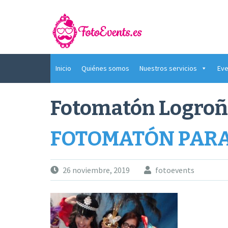
Saltar
al
contenido
Inicio
Quiénes somos
Nuestros servicios
Eve
Fotomatón Logroñ
FOTOMATÓN PARA
26 noviembre, 2019
fotoevents