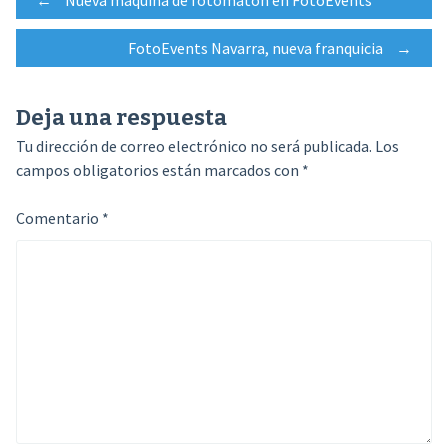
Navegación
FotoEvents Navarra, nueva franquicia
→
de
Deja una respuesta
entradas
Tu dirección de correo electrónico no será publicada.
Los
campos obligatorios están marcados con
*
Comentario
*