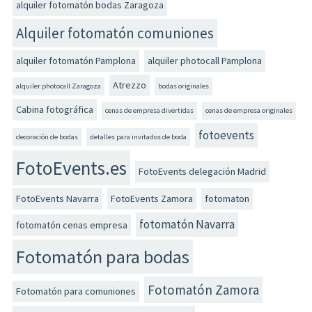
alquiler fotomatón bodas Zaragoza
Alquiler fotomatón comuniones
alquiler fotomatón Pamplona
alquiler photocall Pamplona
Atrezzo
alquiler photocall Zaragoza
bodas originales
Cabina fotográfica
cenas de empresa divertidas
cenas de empresa originales
fotoevents
decoración de bodas
detalles para invitados de boda
FotoEvents.es
FotoEvents delegación Madrid
FotoEvents Navarra
FotoEvents Zamora
fotomaton
fotomatón Navarra
fotomatón cenas empresa
Fotomatón para bodas
Fotomatón Zamora
Fotomatón para comuniones