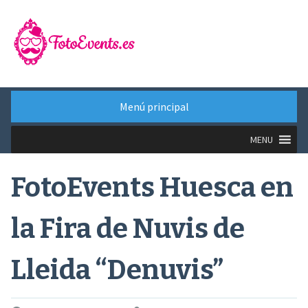
Saltar
al
contenido
Menú principal
MENU
FotoEvents Huesca en
la Fira de Nuvis de
Lleida “Denuvis”