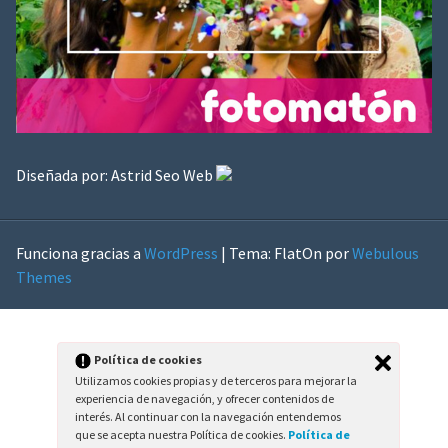
Diseñada por:
Astrid Seo Web
Funciona gracias a
WordPress
|
Tema: FlatOn por
Webulous
Themes
Política de cookies
Utilizamos cookies propias y de terceros para mejorar la
experiencia de navegación, y ofrecer contenidos de
interés. Al continuar con la navegación entendemos
que se acepta nuestra Política de cookies.
Política de