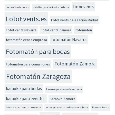
fotoevents
decoración de bodas
detalles para invitados de boda
FotoEvents.es
FotoEvents delegación Madrid
FotoEvents Navarra
FotoEvents Zamora
fotomaton
fotomatón Navarra
fotomatón cenas empresa
Fotomatón para bodas
Fotomatón Zamora
Fotomatón para comuniones
Fotomatón Zaragoza
karaoke para bodas
karaoke para cenas de empresa
karaoke para eventos
Karaoke Zamora
letras decorativas para eventos
letras grandes para decorar una boda
libro de firmas