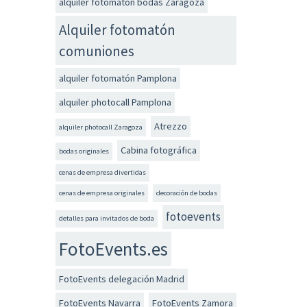
alquiler fotomatón bodas Zaragoza
Alquiler fotomatón
comuniones
alquiler fotomatón Pamplona
alquiler photocall Pamplona
Atrezzo
alquiler photocall Zaragoza
Cabina fotográfica
bodas originales
cenas de empresa divertidas
cenas de empresa originales
decoración de bodas
fotoevents
detalles para invitados de boda
FotoEvents.es
FotoEvents delegación Madrid
FotoEvents Navarra
FotoEvents Zamora