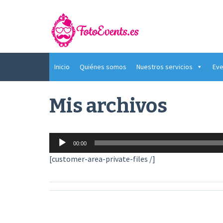
Saltar
al
contenido
Inicio
Quiénes somos
Nuestros servicios
Eve
Mis archivos
Reproductor
00:00
de
[customer-area-private-files /]
audio