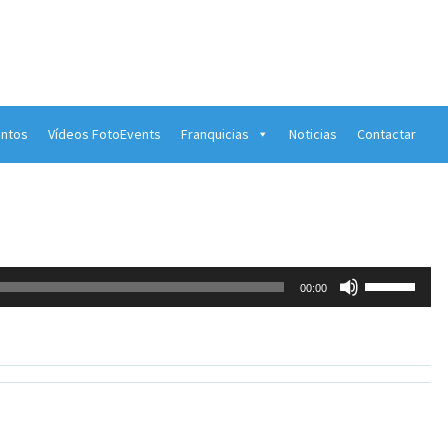
ntos
Vídeos FotoEvents
Franquicias
Noticias
Contactar
Utiliza
00:00
las
teclas
de
flecha
arriba/abaj
para
aumentar