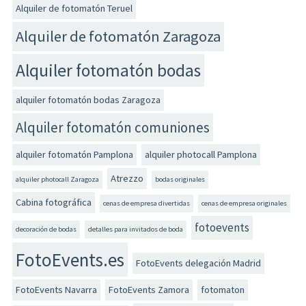
Alquiler de fotomatón Teruel
Alquiler de fotomatón Zaragoza
Alquiler fotomatón bodas
alquiler fotomatón bodas Zaragoza
Alquiler fotomatón comuniones
alquiler fotomatón Pamplona
alquiler photocall Pamplona
Atrezzo
alquiler photocall Zaragoza
bodas originales
Cabina fotográfica
cenas de empresa divertidas
cenas de empresa originales
fotoevents
decoración de bodas
detalles para invitados de boda
FotoEvents.es
FotoEvents delegación Madrid
FotoEvents Navarra
FotoEvents Zamora
fotomaton