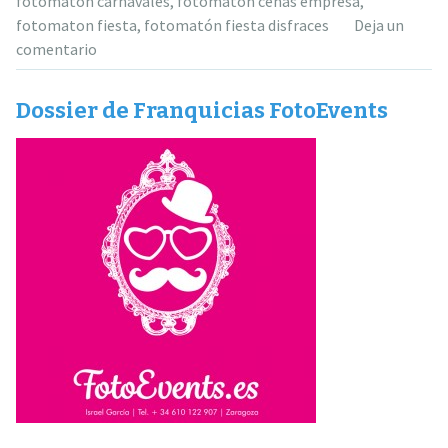
fotomatón carnavales
,
fotomatón cenas empresa
,
fotomaton fiesta
,
fotomatón fiesta disfraces
Deja un
comentario
Dossier de Franquicias FotoEvents