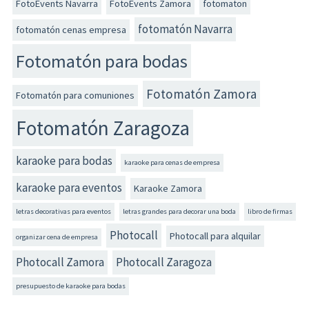
FotoEvents Navarra
FotoEvents Zamora
fotomaton
fotomatón Navarra
fotomatón cenas empresa
Fotomatón para bodas
Fotomatón Zamora
Fotomatón para comuniones
Fotomatón Zaragoza
karaoke para bodas
karaoke para cenas de empresa
karaoke para eventos
Karaoke Zamora
letras decorativas para eventos
letras grandes para decorar una boda
libro de firmas
Photocall
Photocall para alquilar
organizar cena de empresa
Photocall Zamora
Photocall Zaragoza
presupuesto de karaoke para bodas