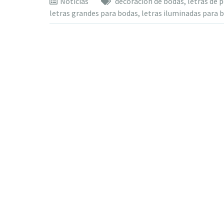
Noticias
decoración de bodas
,
letras de 
letras grandes para bodas
,
letras iluminadas para 