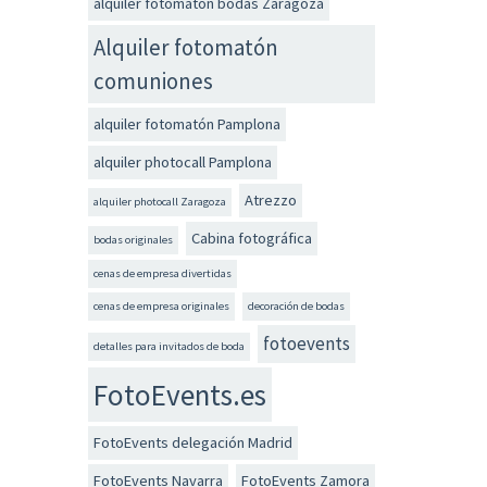
alquiler fotomatón bodas Zaragoza
Alquiler fotomatón
comuniones
alquiler fotomatón Pamplona
alquiler photocall Pamplona
Atrezzo
alquiler photocall Zaragoza
Cabina fotográfica
bodas originales
cenas de empresa divertidas
cenas de empresa originales
decoración de bodas
fotoevents
detalles para invitados de boda
FotoEvents.es
FotoEvents delegación Madrid
FotoEvents Navarra
FotoEvents Zamora