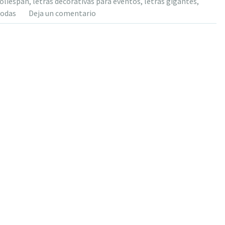
poliespan
,
letras decorativas para eventos
,
letras gigantes
,
bodas
Deja un comentario