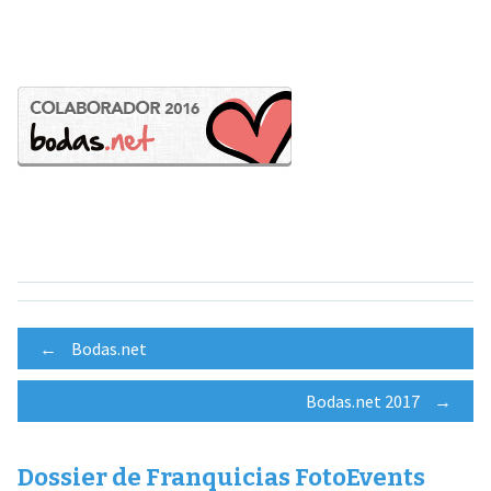
Navegación
←
Bodas.net
Bodas.net 2017
→
de
Dossier de Franquicias FotoEvents