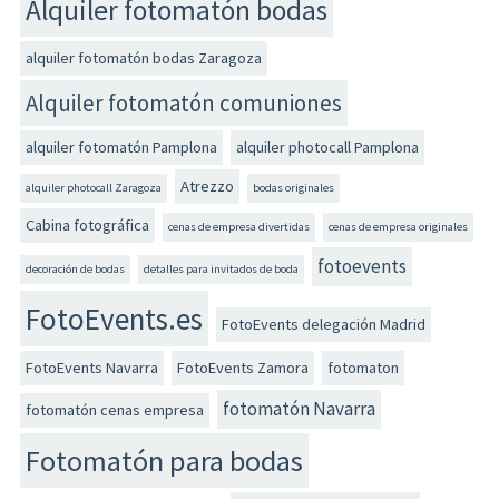
Alquiler fotomatón bodas
alquiler fotomatón bodas Zaragoza
Alquiler fotomatón comuniones
alquiler fotomatón Pamplona
alquiler photocall Pamplona
Atrezzo
alquiler photocall Zaragoza
bodas originales
Cabina fotográfica
cenas de empresa divertidas
cenas de empresa originales
fotoevents
decoración de bodas
detalles para invitados de boda
FotoEvents.es
FotoEvents delegación Madrid
FotoEvents Navarra
FotoEvents Zamora
fotomaton
fotomatón Navarra
fotomatón cenas empresa
Fotomatón para bodas