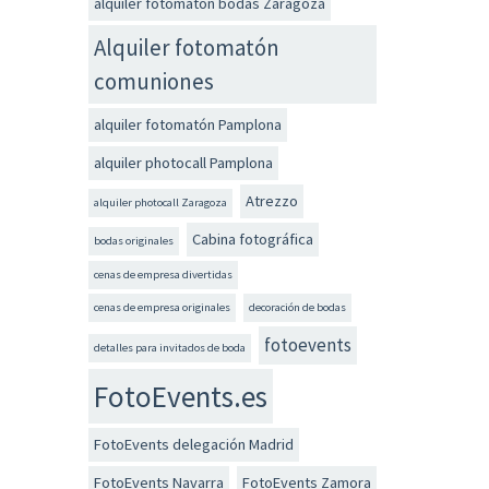
alquiler fotomatón bodas Zaragoza
Alquiler fotomatón
comuniones
alquiler fotomatón Pamplona
alquiler photocall Pamplona
Atrezzo
alquiler photocall Zaragoza
Cabina fotográfica
bodas originales
cenas de empresa divertidas
cenas de empresa originales
decoración de bodas
fotoevents
detalles para invitados de boda
FotoEvents.es
FotoEvents delegación Madrid
FotoEvents Navarra
FotoEvents Zamora