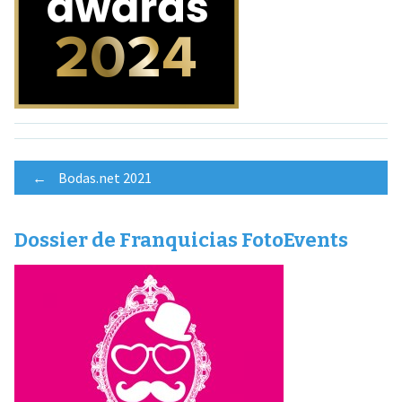
Navegación
←
Bodas.net 2021
de
Dossier de Franquicias FotoEvents
entradas