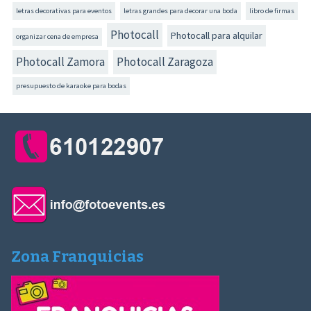
letras decorativas para eventos
letras grandes para decorar una boda
libro de firmas
Photocall
Photocall para alquilar
organizar cena de empresa
Photocall Zamora
Photocall Zaragoza
presupuesto de karaoke para bodas
Zona Franquicias