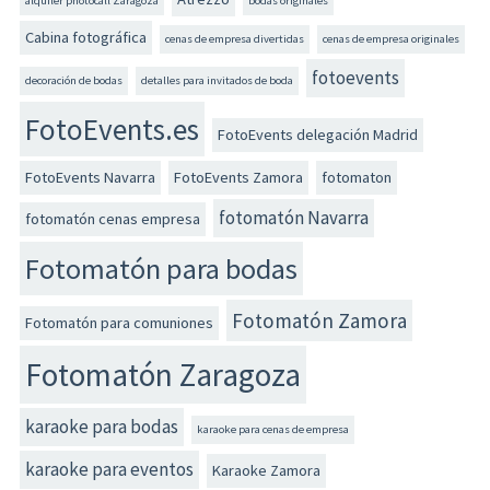
alquiler photocall Zaragoza
bodas originales
Cabina fotográfica
cenas de empresa divertidas
cenas de empresa originales
fotoevents
decoración de bodas
detalles para invitados de boda
FotoEvents.es
FotoEvents delegación Madrid
FotoEvents Navarra
FotoEvents Zamora
fotomaton
fotomatón Navarra
fotomatón cenas empresa
Fotomatón para bodas
Fotomatón Zamora
Fotomatón para comuniones
Fotomatón Zaragoza
karaoke para bodas
karaoke para cenas de empresa
karaoke para eventos
Karaoke Zamora