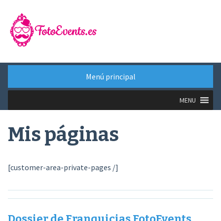
Saltar
al
contenido
Menú principal
MENU
Mis páginas
[customer-area-private-pages /]
Dossier de Franquicias FotoEvents