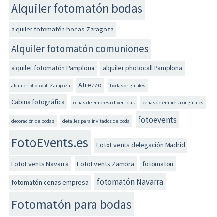
Alquiler fotomatón bodas
alquiler fotomatón bodas Zaragoza
Alquiler fotomatón comuniones
alquiler fotomatón Pamplona
alquiler photocall Pamplona
Atrezzo
alquiler photocall Zaragoza
bodas originales
Cabina fotográfica
cenas de empresa divertidas
cenas de empresa originales
fotoevents
decoración de bodas
detalles para invitados de boda
FotoEvents.es
FotoEvents delegación Madrid
FotoEvents Navarra
FotoEvents Zamora
fotomaton
fotomatón Navarra
fotomatón cenas empresa
Fotomatón para bodas